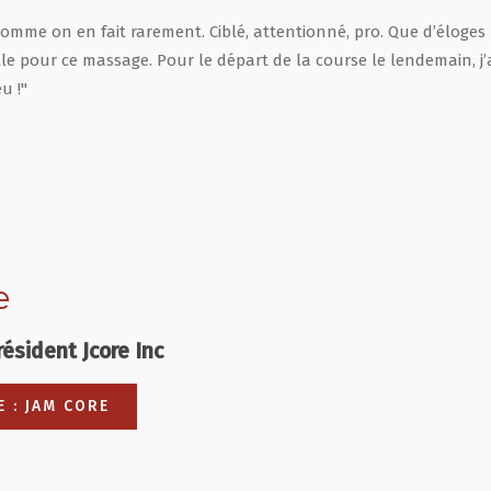
mme on en fait rarement. Ciblé, attentionné, pro. Que d’éloges
lle pour ce massage. Pour le départ de la course le lendemain, j’ai
eu !"
e
ésident Jcore Inc
E : JAM CORE