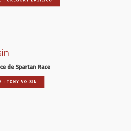
TE : GREGORY BASILICO
sin
nce de Spartan Race
E : TONY VOISIN