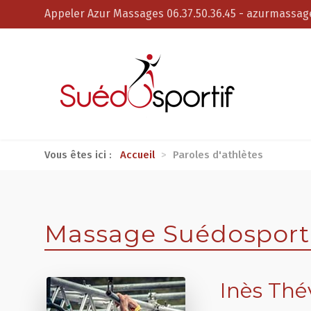
Appeler Azur Massages 06.37.50.36.45
-
azurmassage
Vous êtes ici :
Accueil
>
Paroles d'athlètes
Massage Suédosportif
Inès Th